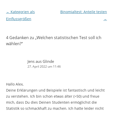
Beitrags-
←
Kategorien als
Binomialtest: Anteile testen
Navigation
Einflussgrößen
→
4 Gedanken zu „
Welchen statistischen Test soll ich
wählen?
“
Jens aus Glinde
27. April 2022 um 11:46
Hallo Alex,
Deine Erklärungen und Beispiele ist fantastisch und leicht
zu verstehen. Ich bin schon etwas älter (>50) und freue
mich, dass Du dies Deinen Studenten ermöglichst die
Statistik so schmackhaft zu machen. Ich hatte leider nicht